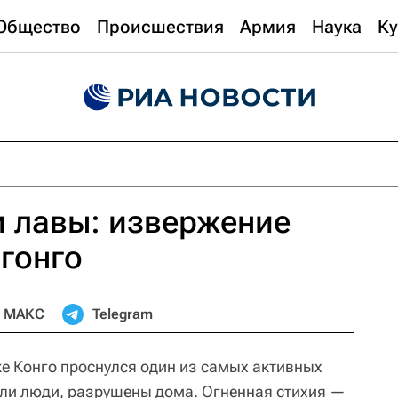
Общество
Происшествия
Армия
Наука
Ку
и лавы: извержение
гонго
МАКС
Telegram
е Конго проснулся один из самых активных
ли люди, разрушены дома. Огненная стихия —