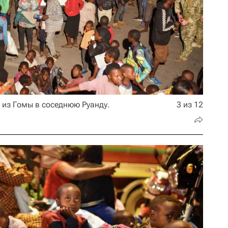
 из Гомы в соседнюю Руанду.
3 из 12