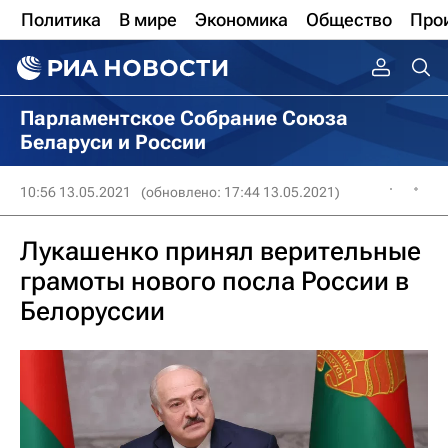
Политика
В мире
Экономика
Общество
Про
Парламентское Собрание Союза
Беларуси и России
10:56 13.05.2021
(обновлено: 17:44 13.05.2021)
Лукашенко принял верительные
грамоты нового посла России в
Белоруссии