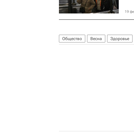
19 фе
Общество
Весна
Здоровье