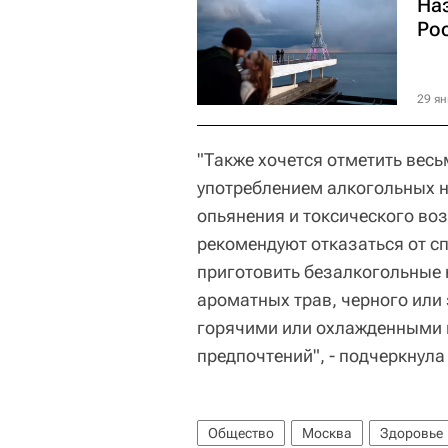
На
Ро
29 ян
"Также хочется отметить вес
употреблением алкогольных на
опьянения и токсического во
рекомендуют отказаться от с
приготовить безалкогольные к
ароматных трав, черного или 
горячими или охлажденными 
предпочтений", - подчеркнула
Общество
Москва
Здоровье