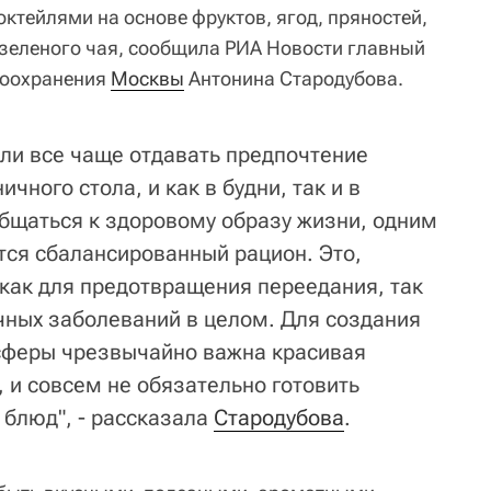
ктейлями на основе фруктов, ягод, пряностей,
 зеленого чая, сообщила РИА Новости главный
воохранения
Москвы
Антонина Стародубова.
али все чаще отдавать предпочтение
чного стола, и как в будни, так и в
бщаться к здоровому образу жизни, одним
тся сбалансированный рацион. Это,
 как для предотвращения переедания, так
чных заболеваний в целом. Для создания
сферы чрезвычайно важна красивая
 и совсем не обязательно готовить
блюд", - рассказала
Стародубова
.