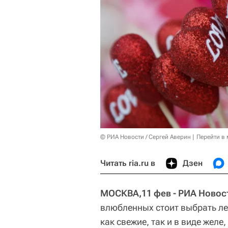
© РИА Новости / Сергей Аверин
Перейти в
Читать ria.ru в
Дзен
МОСКВА,11 фев - РИА Новос
влюбленных стоит выбрать ле
как свежие, так и в виде желе