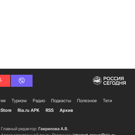
гия
Туризм
Радио
Подкасты
Полезное
Теги
uStore
Ria.ru APK
RSS
Архив
Главный редактор:
Гаврилова А.В.