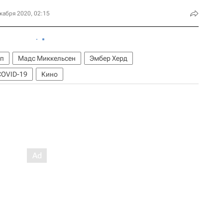
кабря 2020, 02:15
пп
Мадс Миккельсен
Эмбер Херд
COVID-19
Кино