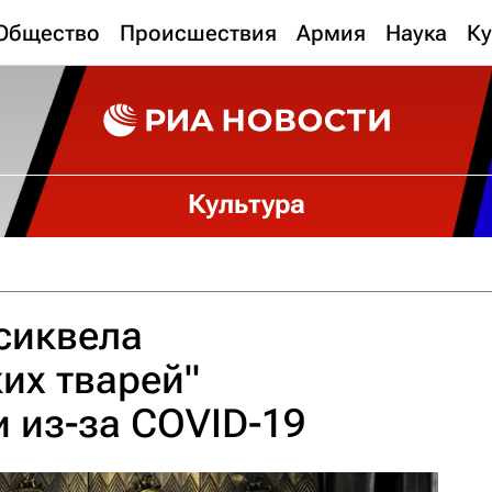
Общество
Происшествия
Армия
Наука
Ку
Культура
сиквела
их тварей"
 из-за COVID-19