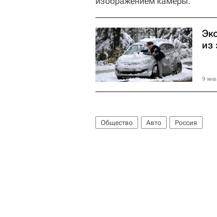
изображением камеры.
Эк
из 
9 янв
Общество
Авто
Россия