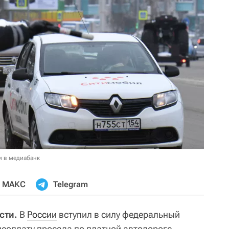
и в медиабанк
МАКС
Telegram
сти.
В
России
вступил в силу федеральный
еоплату проезда по платной автодороге.