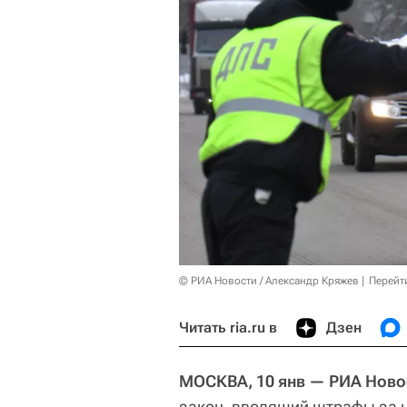
© РИА Новости / Александр Кряжев
Перейт
Читать ria.ru в
Дзен
МОСКВА, 10 янв — РИА Ново
закон, вводящий штрафы за н