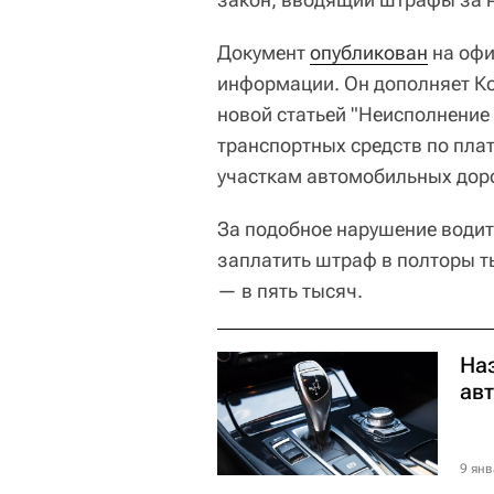
Документ
опубликован
на офи
информации. Он дополняет К
новой статьей "Неисполнение
транспортных средств по пл
участкам автомобильных доро
За подобное нарушение водит
заплатить штраф в полторы т
— в пять тысяч.
На
ав
9 янв