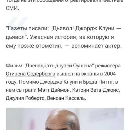
«
СМИ.
"Газеты писали: "Дьявол! Джордж Клуни —
дьявол". Ужасная история, за которую я
ему позже отомстил, — вспоминает актер.
Фильм "Двенадцать друзей Оушена" режиссера
Стивена Содерберга
вышел на экраны в 2004
году. Помимо Джорджа Клуни и Брэда Питта, в
нем сыграли
Мэтт Дэймон
,
Кэтрин Зета-Джонс
,
Джулия Робертс
,
Венсан Кассель
.