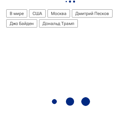
В мире
США
Москва
Дмитрий Песков
Джо Байден
Дональд Трамп