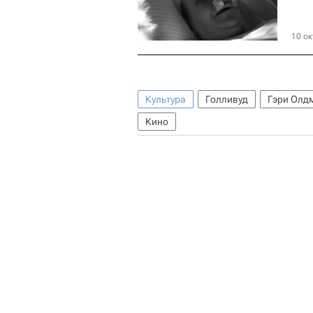
10 ок
Культура
Голливуд
Гэри Олд
Кино