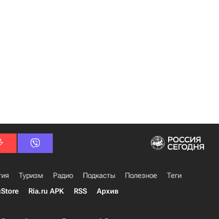
гия
Туризм
Радио
Подкасты
Полезное
Теги
uStore
Ria.ru APK
RSS
Архив