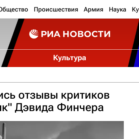
Общество
Происшествия
Армия
Наука
Ку
Культура
ись отзывы критиков
нк" Дэвида Финчера