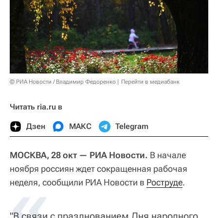
© РИА Новости / Владимир Федоренко
Перейти в медиабанк
Читать ria.ru в
Дзен
МАКС
Telegram
МОСКВА, 28 окт — РИА Новости.
В начале
ноября россиян ждет сокращенная рабочая
«
неделя, сообщили РИА Новости в
Роструде
.
"В связи с празднованием Дня народного