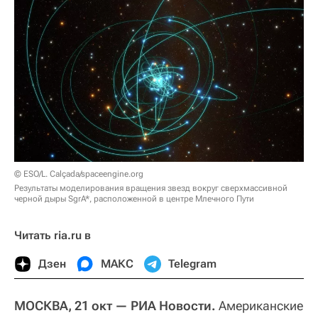
© ESO/L. Calçada/spaceengine.org
Результаты моделирования вращения звезд вокруг сверхмассивной
черной дыры SgrA*, расположенной в центре Млечного Пути
Читать ria.ru в
Дзен
МАКС
Telegram
МОСКВА, 21 окт — РИА Новости.
Американские