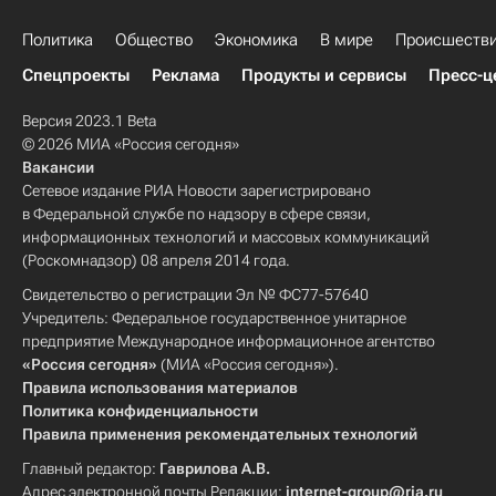
Политика
Общество
Экономика
В мире
Происшеств
Спецпроекты
Реклама
Продукты и сервисы
Пресс-ц
Версия 2023.1 Beta
© 2026 МИА «Россия сегодня»
Вакансии
Сетевое издание РИА Новости зарегистрировано
в Федеральной службе по надзору в сфере связи,
информационных технологий и массовых коммуникаций
(Роскомнадзор) 08 апреля 2014 года.
Свидетельство о регистрации Эл № ФС77-57640
Учредитель: Федеральное государственное унитарное
предприятие Международное информационное агентство
«Россия сегодня»
(МИА «Россия сегодня»).
Правила использования материалов
Политика конфиденциальности
Правила применения рекомендательных технологий
Главный редактор:
Гаврилова А.В.
Адрес электронной почты Редакции:
internet-group@ria.ru