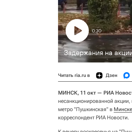
0:30
Задержания на акци
Читать ria.ru в
Дзен
МИНСК, 11 окт — РИА Новос
несанкционированной акции, 
метро "Пушкинская" в
Минск
корреспондент РИА Новости.
К вечеру воскресенья на "Пу