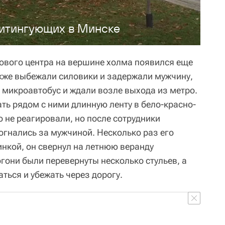
итингующих в Минске
гового центра на вершине холма появился еще
акже выбежали силовики и задержали мужчину,
 микроавтобус и ждали возле выхода из метро.
ть рядом с ними длинную ленту в бело-красно-
о не реагировали, но после сотрудники
огнались за мужчиной. Несколько раз его
инкой, он свернул на летнюю веранду
гони были перевернуты несколько стульев, а
ться и убежать через дорогу.