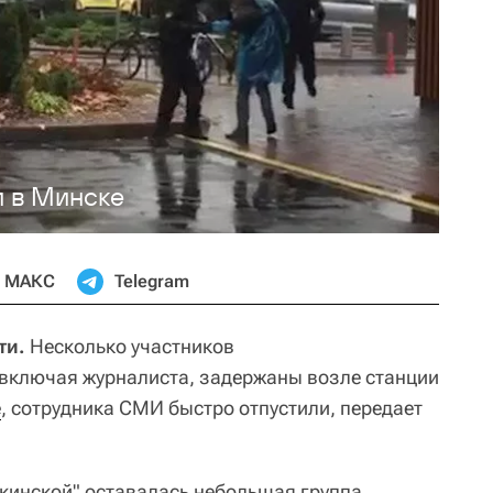
и в Минске
МАКС
Telegram
ти.
Несколько участников
включая журналиста, задержаны возле станции
е
, сотрудника СМИ быстро отпустили, передает
шкинской" оставалась небольшая группа