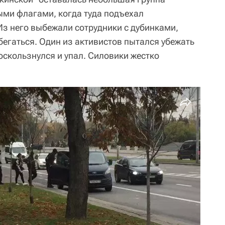
ыми флагами, когда туда подъехал
Из него выбежали сотрудники с дубинками,
бегаться. Один из активистов пытался убежать
оскользнулся и упал. Силовики жестко