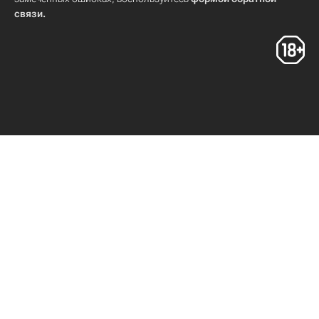
связи
.