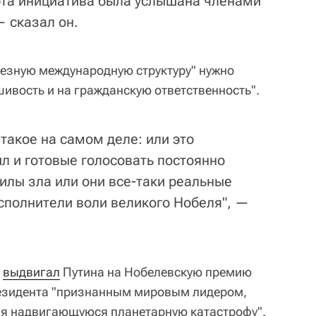
 эта инициатива была услышана членами
— сказал он.
рьезную международную структуру" нужно
вшивость и на гражданскую ответственность".
 такое на самом деле: или это
л и готовые голосовать постоянно
илы зла или они все-таки реальные
сполнители воли великого Нобеля", —
е
выдвигал
Путина на Нобелевскую премию
резидента "признанным мировым лидером,
ня надвигающуюся планетарную катастрофу".