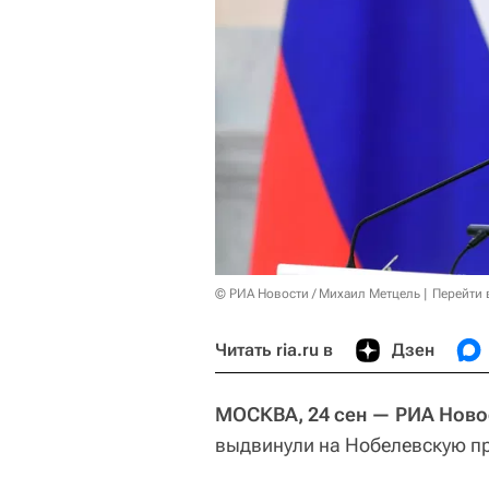
© РИА Новости / Михаил Метцель
Перейти 
Читать ria.ru в
Дзен
МОСКВА, 24 сен — РИА Ново
выдвинули на Нобелевскую п