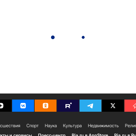
сшествия
Спорт
Наука
Культура
Недвижимость
Рели
кты и сервисы
Пресс-центр
Ria.ru в AppStore
Ria.ru в R