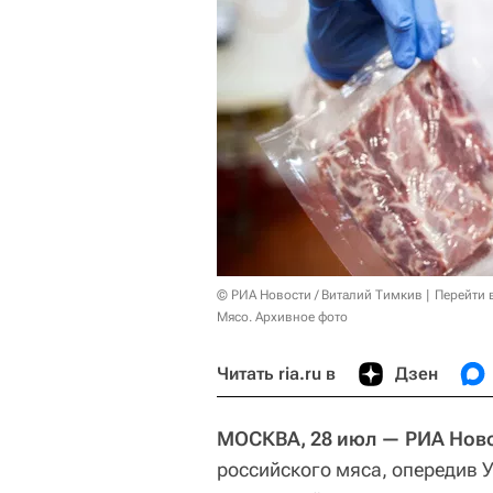
© РИА Новости / Виталий Тимкив
Перейти 
Мясо. Архивное фото
Читать ria.ru в
Дзен
МОСКВА, 28 июл — РИА Нов
российского мяса, опередив 