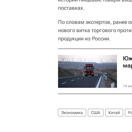
поставках.
По словам экспертов, ранее
нового витка торгового прот
продукции из России.
Юж
ма
14 ма
Экономика
США
Китай
Р