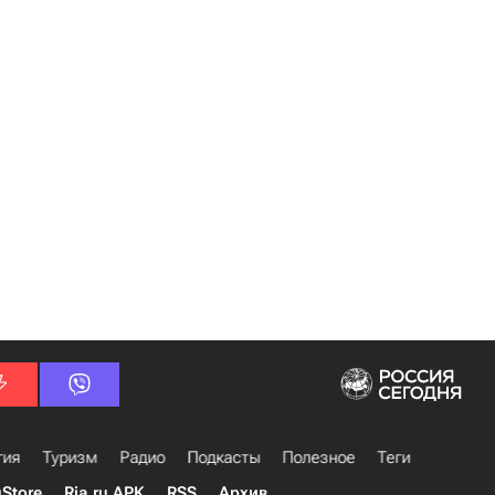
гия
Туризм
Радио
Подкасты
Полезное
Теги
uStore
Ria.ru APK
RSS
Архив