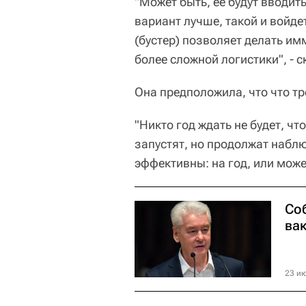
"Может быть, ее будут вводить
вариант лучше, такой и войде
(бустер) позволяет делать им
более сложной логистики", - 
Она предположила, что что тр
"Никто год ждать не будет, ч
запустят, но продолжат набл
эффективны: на год, или может
Со
ва
23 ию