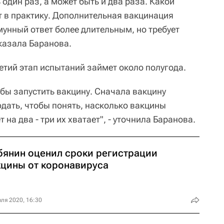
 один раз, а может быть и два раза. Какой
т в практику. Дополнительная вакцинация
мунный ответ более длительным, но требует
сказала Баранова.
етий этап испытаний займет около полугода.
тобы запустить вакцину. Сначала вакцину
юдать, чтобы понять, насколько вакцины
 на два - три их хватает", - уточнила Баранова.
бянин оценил сроки регистрации
кцины от коронавируса
ля 2020, 16:30