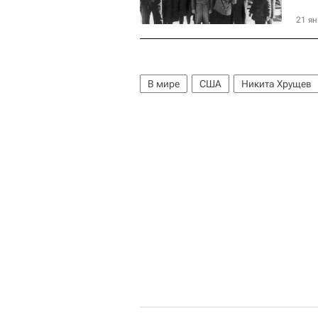
21 ян
В мире
США
Никита Хрущев