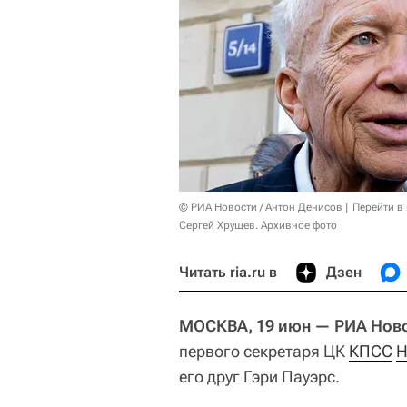
© РИА Новости / Антон Денисов
Перейти в
Сергей Хрущев. Архивное фото
Читать ria.ru в
Дзен
МОСКВА, 19 июн — РИА Ново
первого секретаря ЦК
КПСС
Н
его друг Гэри Пауэрс.