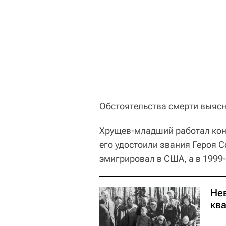
Обстоятельства смерти выяс
Хрущев-младший работал конс
его удостоили звания Героя С
эмигрировал в США, а в 1999
Не
кв