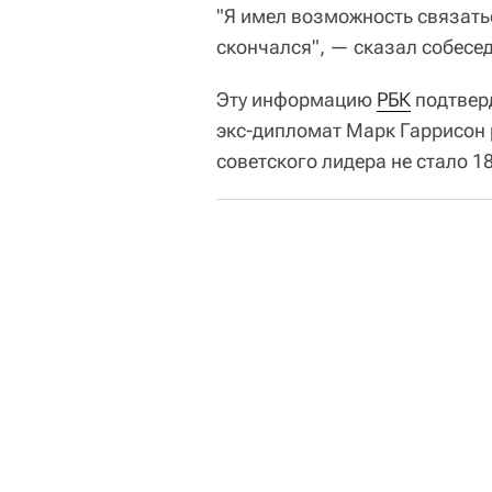
"Я имел возможность связатьс
скончался", — сказал собесед
Эту информацию
РБК
подтверд
экс-дипломат Марк Гаррисон
советского лидера не стало 1