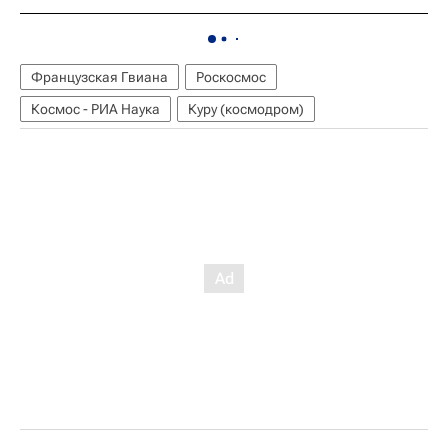
Французская Гвиана
Роскосмос
Космос - РИА Наука
Куру (космодром)