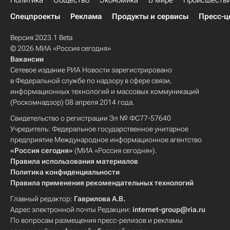
Политика
Общество
Экономика
В мире
Происшеств
Спецпроекты
Реклама
Продукты и сервисы
Пресс-ц
Версия 2023.1 Beta
© 2026 МИА «Россия сегодня»
Вакансии
Сетевое издание РИА Новости зарегистрировано
в Федеральной службе по надзору в сфере связи,
информационных технологий и массовых коммуникаций
(Роскомнадзор) 08 апреля 2014 года.
Свидетельство о регистрации Эл № ФС77-57640
Учредитель: Федеральное государственное унитарное
предприятие Международное информационное агентство
«Россия сегодня»
(МИА «Россия сегодня»).
Правила использования материалов
Политика конфиденциальности
Правила применения рекомендательных технологий
Главный редактор:
Гаврилова А.В.
Адрес электронной почты Редакции:
internet-group@ria.ru
По вопросам размещения пресс-релизов и рекламы