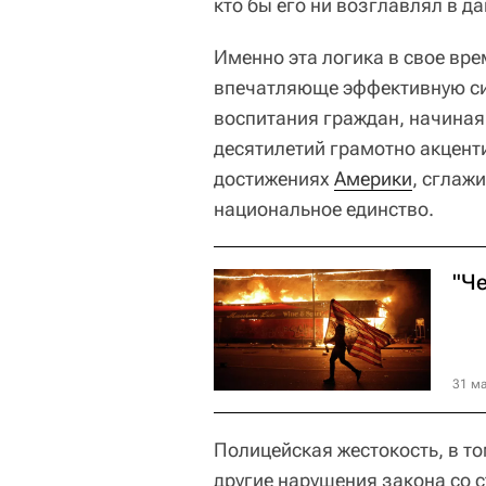
кто бы его ни возглавлял в д
Именно эта логика в свое в
впечатляюще эффективную си
воспитания граждан, начиная
десятилетий грамотно акцент
достижениях
Америки
, сглаж
национальное единство.
"Ч
31 ма
Полицейская жестокость, в т
другие нарушения закона со 