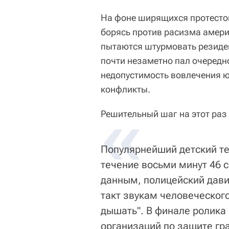
На фоне ширящихся протестов
борясь против расизма амери
пытаются штурмовать резиде
почти незаметно пал очеред
недопустимость вовлечения ю
конфликты.
«
Решительный шаг на этот раз 
Популярнейший детский те
течение восьми минут 46 
данным, полицейский дави
такт звукам человеческого
дышать". В финале ролика
организаций по защите гр