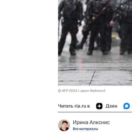
© AFP 2024 / Jason Redmond
Читать ria.ru в
Дзен
Ирина Алкснис
Все материалы