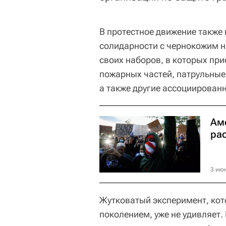
В протестное движение также
солидарности с чернокожим 
своих наборов, в которых при
пожарных частей, патрульные
а также другие ассоциирован
Ам
ра
3 июн
Жутковатый эксперимент, ко
поколением, уже не удивляет