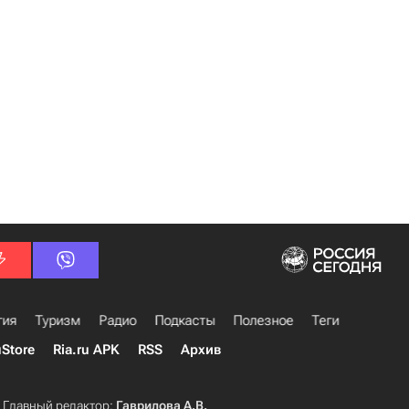
гия
Туризм
Радио
Подкасты
Полезное
Теги
uStore
Ria.ru APK
RSS
Архив
Главный редактор:
Гаврилова А.В.