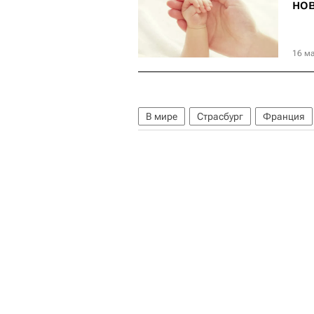
но
16 ма
В мире
Страсбург
Франция