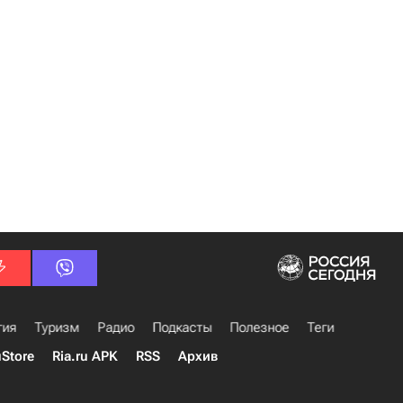
гия
Туризм
Радио
Подкасты
Полезное
Теги
uStore
Ria.ru APK
RSS
Архив