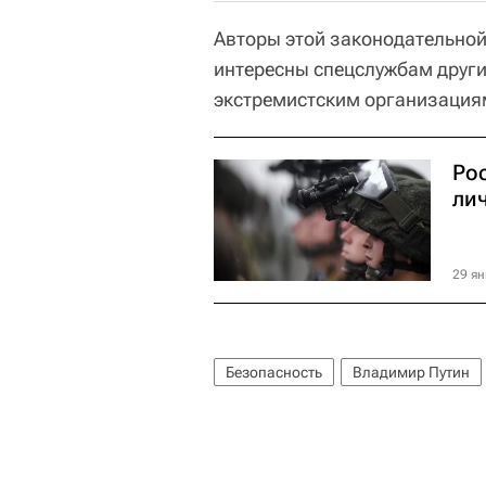
Авторы этой законодательно
интересны спецслужбам других
экстремистским организация
Ро
ли
29 ян
Безопасность
Владимир Путин