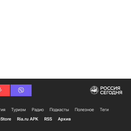
гия
Туризм
Радио
Подкасты
Полезное
Теги
uStore
Ria.ru APK
RSS
Архив