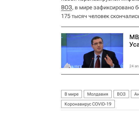
ВОЗ
, в мире зафиксировано 
175 тысяч человек скончалис
МВ
Ус
24 ап
В мире
Молдавия
ВОЗ
А
Коронавирус COVID-19