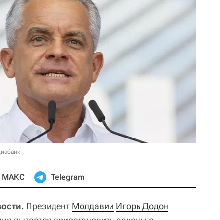
диабанк
МАКС
Telegram
ости.
Президент
Молдавии
Игорь Додон
ция пытается приостановить законы о