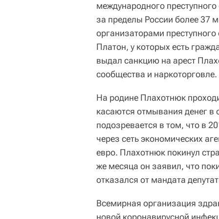
международного преступного 
за пределы России более 37 м
организаторами преступного
Платон, у которых есть гражд
выдал санкцию на арест Плах
сообщества и наркоторговле.
На родине Плахотнюк проход
касаются отмывания денег в о
подозревается в том, что в 2
через сеть экономических аг
евро. Плахотнюк покинул стра
же месяца он заявил, что пок
отказался от мандата депутат
Всемирная организация здра
новой коронавирусной инфек