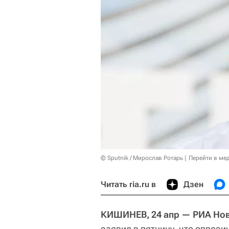
© Sputnik / Мирослав Ротарь
Перейти в ме
Читать ria.ru в
Дзен
КИШИНЕВ, 24 апр — РИА Нов
заявил в пятницу, что оппози