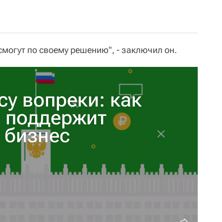
смогут по своему решению", - заключил он.
у вопреки: как
о поддержит
 бизнес