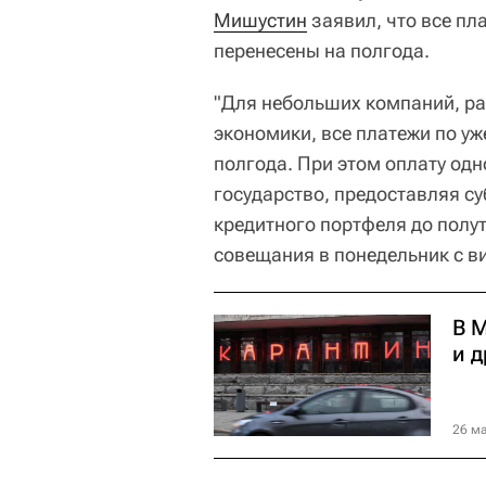
Мишустин
заявил, что все пл
перенесены на полгода.
"Для небольших компаний, р
экономики, все платежи по уж
полгода. При этом оплату одн
государство, предоставляя су
кредитного портфеля до полут
совещания в понедельник с в
В М
и 
26 ма