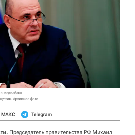
 в медиабанк
шустин. Архивное фото
МАКС
Telegram
ти.
Председатель правительства РФ
Михаил 