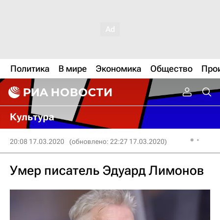
Политика
В мире
Экономика
Общество
Про
Культура
20:08 17.03.2020
(обновлено: 22:27 17.03.2020)
Умер писатель Эдуард Лимонов