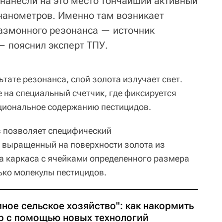
нанесли на это место тончайший активный
нанометров. Именно там возникает
азмонного резонанса — источник
— пояснил эксперт ТПУ.
ьтате резонанса, слой золота излучает свет.
 на специальный счетчик, где фиксируется
циональное содержанию пестицидов.
в позволяет специфический
 выращенный на поверхности золота из
а каркаса с ячейками определенного размера
ько молекулы пестицидов.
ное сельское хозяйство": как накормить
р с помощью новых технологий