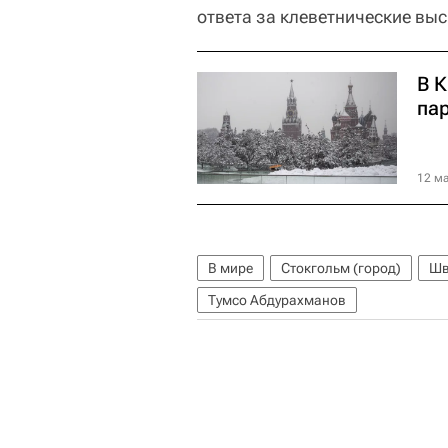
ответа за клеветнические вы
В 
па
12 ма
В мире
Стокгольм (город)
Шв
Тумсо Абдурахманов