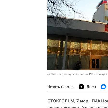
© Фото : страница посольства РФ в Швеции 
Читать ria.ru в
Дзен
СТОКГОЛЬМ, 7 мар - РИА Но
шведских властей разрешение