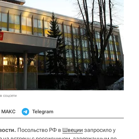
в соцсети
МАКС
Telegram
вости.
Посольство РФ в
Швеции
запросило у
 на встречу с россиянином, задержанным по