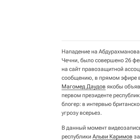
Нападение на Абдурахманова,
Чечни, было совершено 26 ф
на сайт правозащитной ассоц
сообщению, в прямом эфире в
Магомед Даудов
якобы объяви
первом президенте республи
блогер: в интервью британск
угрозу всерьез.
В данный момент видеозапись
республики
Альви Каримов
за