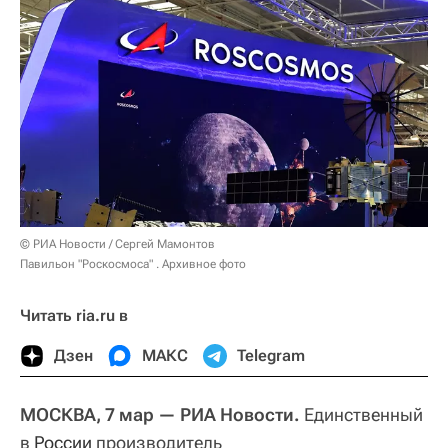
© РИА Новости / Сергей Мамонтов
Павильон "Роскосмоса" . Архивное фото
Читать ria.ru в
Дзен
МАКС
Telegram
МОСКВА, 7 мар — РИА Новости.
Единственный
в
России
производитель