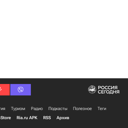
гия
Туризм
Радио
Подкасты
Полезное
Теги
uStore
Ria.ru APK
RSS
Архив