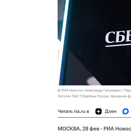
© РИА Новости / Александр Гальперин
Пер
Логотип ПАО "Сбербанк России. Архивное ф
Читать ria.ru в
Дзен
МОСКВА, 28 фев - РИА Новос