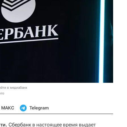
ейти в медиабанк
ото
МАКС
Telegram
ти.
Сбербанк
в настоящее время выдает