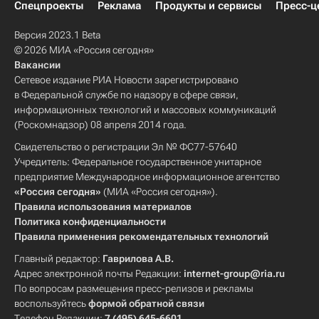
Спецпроекты
Реклама
Продукты и сервисы
Пресс-ц
Версия 2023.1 Beta
© 2026 МИА «Россия сегодня»
Вакансии
Сетевое издание РИА Новости зарегистрировано
в Федеральной службе по надзору в сфере связи,
информационных технологий и массовых коммуникаций
(Роскомнадзор) 08 апреля 2014 года.
Свидетельство о регистрации Эл № ФС77-57640
Учредитель: Федеральное государственное унитарное
предприятие Международное информационное агентство
«Россия сегодня»
(МИА «Россия сегодня»).
Правила использования материалов
Политика конфиденциальности
Правила применения рекомендательных технологий
Главный редактор:
Гаврилова А.В.
Адрес электронной почты Редакции:
internet-group@ria.ru
По вопросам размещения пресс-релизов и рекламы
воспользуйтесь
формой обратной связи
Телефон Редакции:
7 (495) 645-6601