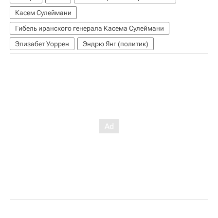
Касем Сулеймани
Гибель иранского генерала Касема Сулеймани
Элизабет Уоррен
Эндрю Янг (политик)