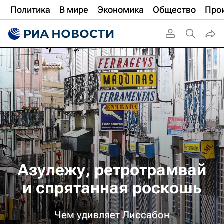
Политика
В мире
Экономика
Общество
Про
Азулежу, ретротрамвай
и спрятанная роскошь
Чем удивляет Лиссабон