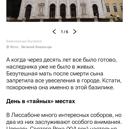
1 / 6
Базилика-да-Эштрела
© Фото : Виталий Ковальчук
А когда через десять лет все было готово,
наследника уже не было в живых.
Безутешная мать после смерти сына
запретила все увеселения в городе. Кстати,
похоронена она именно в этой базилике.
День в «тайных» местах
В Лиссабоне много интересных соборов, но
два из них заслуживают особого внимания.
Церковь Святого Роха (XVI век) настолько