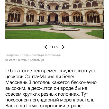
1 / 5
Внутренний двор монастыря Жеронимуш
© Фото : Виталий Ковальчук
О богатстве тех времен свидетельствует
церковь Санта-Мария ди Белен.
Массивный потолок кажется бесконечно
высоким, а держится он вроде бы на
совсем хрупких резных колоннах. Тут
похоронен легендарный мореплаватель
Васко да Гама, открывший стране