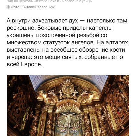
Вид на церковь Святого Роха в Лиссабоне с улицы
© Фото : Виталий Ковальчук
А внутри захватывает дух — настолько там
роскошно. Боковые приделы-капеллы
украшены позолоченной резьбой со
множеством статуэток ангелов. На алтарях
выставлены на всеобщее обозрение кости
и черепа: это мощи святых, собранные по
всей Европе.