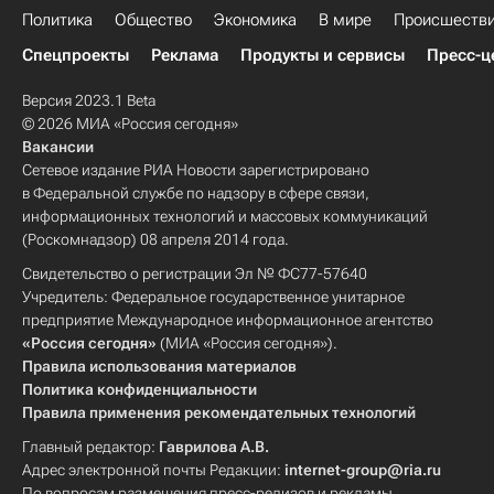
Политика
Общество
Экономика
В мире
Происшеств
Спецпроекты
Реклама
Продукты и сервисы
Пресс-ц
Версия 2023.1 Beta
© 2026 МИА «Россия сегодня»
Вакансии
Сетевое издание РИА Новости зарегистрировано
в Федеральной службе по надзору в сфере связи,
информационных технологий и массовых коммуникаций
(Роскомнадзор) 08 апреля 2014 года.
Свидетельство о регистрации Эл № ФС77-57640
Учредитель: Федеральное государственное унитарное
предприятие Международное информационное агентство
«Россия сегодня»
(МИА «Россия сегодня»).
Правила использования материалов
Политика конфиденциальности
Правила применения рекомендательных технологий
Главный редактор:
Гаврилова А.В.
Адрес электронной почты Редакции:
internet-group@ria.ru
По вопросам размещения пресс-релизов и рекламы