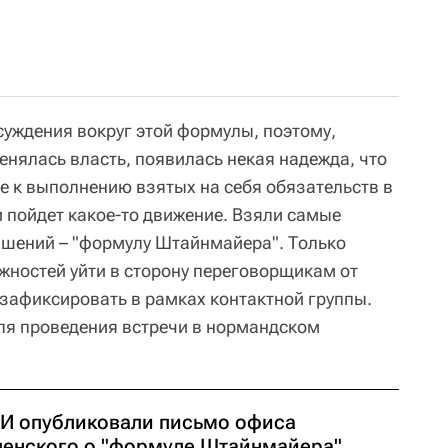
суждения вокруг этой формулы, поэтому,
енялась власть, появилась некая надежда, что
е к выполнению взятых на себя обязательств в
 пойдет какое-то движение. Взяли самые
ашений – "формулу Штайнмайера". Только
жностей уйти в сторону переговорщикам от
 зафиксировать в рамках контактной группы.
для проведения встречи в нормандском
И опубликовали письмо офиса
ленского о "формуле Штайнмайера"