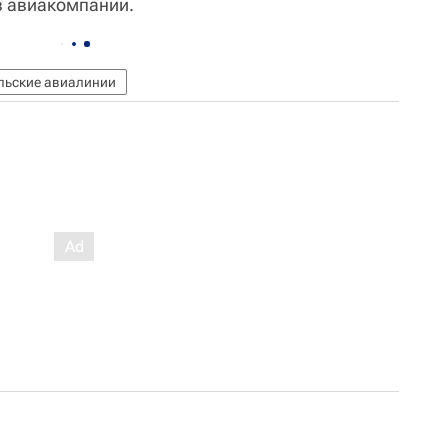
в авиакомпании.
льские авиалинии