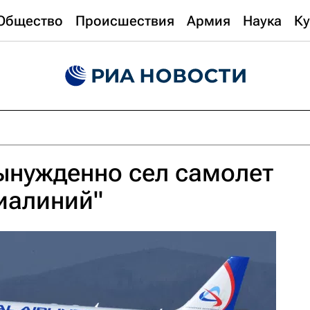
Общество
Происшествия
Армия
Наука
Ку
ынужденно сел самолет
иалиний"