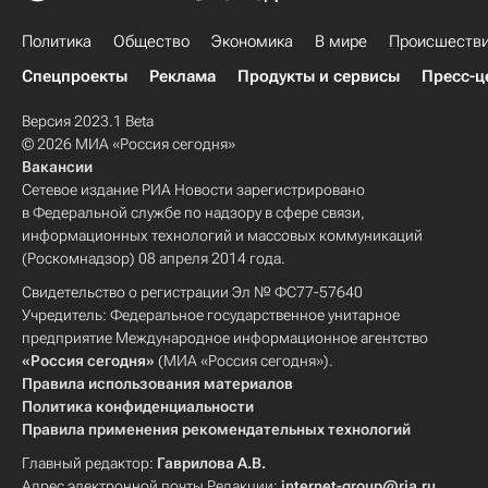
Политика
Общество
Экономика
В мире
Происшеств
Спецпроекты
Реклама
Продукты и сервисы
Пресс-ц
Версия 2023.1 Beta
© 2026 МИА «Россия сегодня»
Вакансии
Сетевое издание РИА Новости зарегистрировано
в Федеральной службе по надзору в сфере связи,
информационных технологий и массовых коммуникаций
(Роскомнадзор) 08 апреля 2014 года.
Свидетельство о регистрации Эл № ФС77-57640
Учредитель: Федеральное государственное унитарное
предприятие Международное информационное агентство
«Россия сегодня»
(МИА «Россия сегодня»).
Правила использования материалов
Политика конфиденциальности
Правила применения рекомендательных технологий
Главный редактор:
Гаврилова А.В.
Адрес электронной почты Редакции:
internet-group@ria.ru