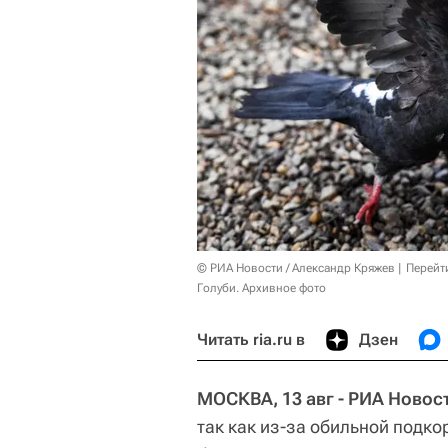
© РИА Новости / Александр Кряжев
Перейт
Голуби. Архивное фото
Читать ria.ru в
Дзен
МОСКВА, 13 авг - РИА Новос
так как из-за обильной подко