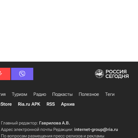
гия
Туризм
Радио
Подкасты
Полезное
Теги
uStore
Ria.ru APK
RSS
Архив
Главный редактор:
Гаврилова А.В.
Адрес электронной почты Редакции:
internet-group@ria.ru
По вопросам размещения пресс-релизов и рекламы