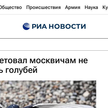
Общество
Происшествия
Армия
Наука
Ку
етовал москвичам не
ь голубей