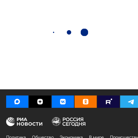
Политика
Общество
Экономика
В мире
Происшеств