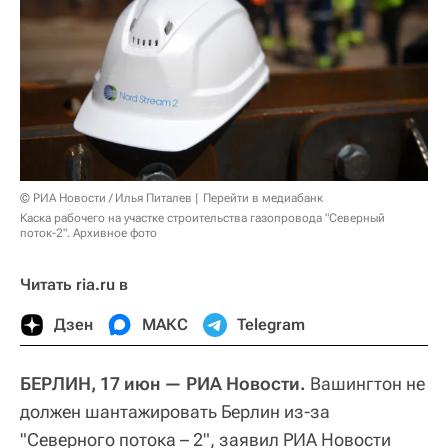
© РИА Новости / Илья Питалев
Перейти в медиабанк
Каска рабочего на участке строительства газопровода "Северный
поток-2". Архивное фото
Читать ria.ru в
Дзен
МАКС
Telegram
БЕРЛИН, 17 июн — РИА Новости.
Вашингтон не
должен шантажировать Берлин из-за
"Северного потока – 2", заявил РИА Новости