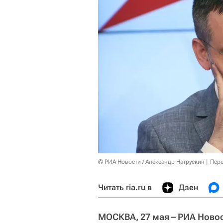
© РИА Новости / Александр Натрускин
Пере
Читать ria.ru в
Дзен
МОСКВА, 27 мая – РИА Ново