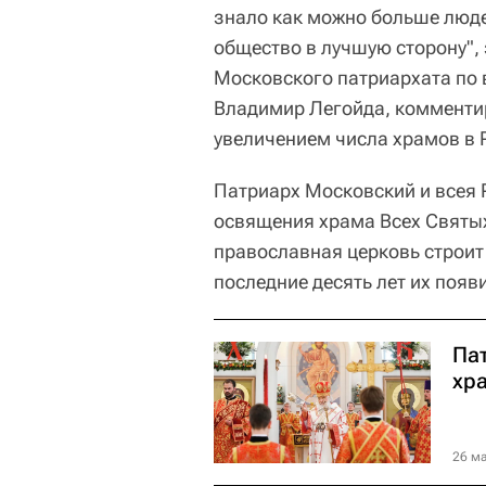
знало как можно больше людей
общество в лучшую сторону",
Московского патриархата по
Владимир Легойда, комментир
увеличением числа храмов в 
Патриарх Московский и всея Р
освящения храма Всех Святых 
православная церковь строит в
последние десять лет их появ
Пат
хра
26 ма