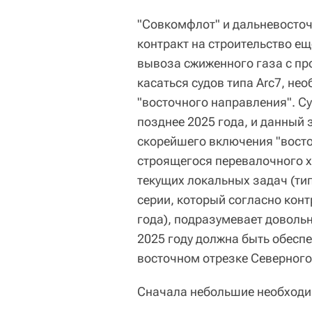
"Совкомфлот" и дальневосточ
контракт на строительство ещ
вывоза сжиженного газа с про
касаться судов типа Arc7, н
"восточного направления". С
позднее 2025 года, и данный
скорейшего включения "восто
строящегося перевалочного х
текущих локальных задач (ти
серии, который согласно конт
года), подразумевает доволь
2025 году должна быть обесп
восточном отрезке Северного
Сначала небольшие необходи