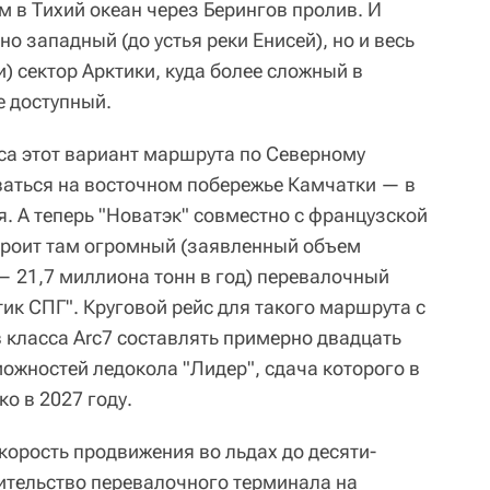
 в Тихий океан через Берингов пролив. И
о западный (до устья реки Енисей), но и весь
) сектор Арктики, куда более сложный в
е доступный.
са этот вариант маршрута по Северному
ваться на восточном побережье Камчатки — в
. А теперь "Новатэк" совместно с французской
строит там огромный (заявленный объем
— 21,7 миллиона тонн в год) перевалочный
ик СПГ". Круговой рейс для такого маршрута с
 класса Arc7 составлять примерно двадцать
можностей ледокола "Лидер", сдача которого в
о в 2027 году.
корость продвижения во льдах до десяти-
оительство перевалочного терминала на