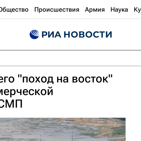
Общество
Происшествия
Армия
Наука
Ку
его "поход на восток"
мерческой
 СМП