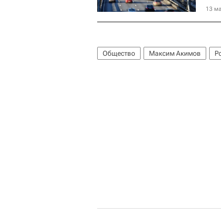
13 ма
Общество
Максим Акимов
Р