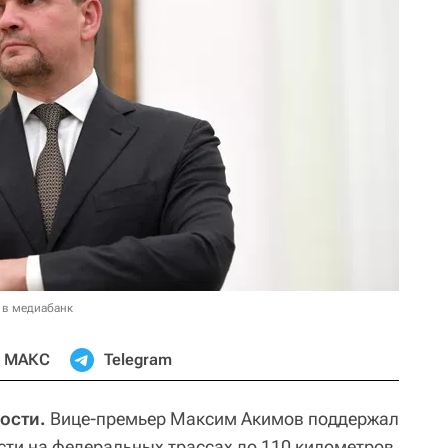
 в медиабанк
МАКС
Telegram
ости.
Вице-премьер Максим Акимов поддержал
сти на федеральных трассах до 110 километров