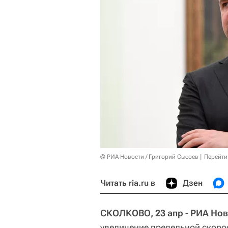
© РИА Новости / Григорий Сысоев
Перейти
Читать ria.ru в
Дзен
СКОЛКОВО, 23 апр - РИА Нов
увеличение предельной скоро