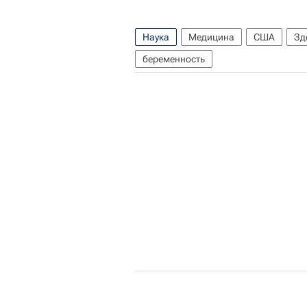
Наука
Медицина
США
Зд
беременность