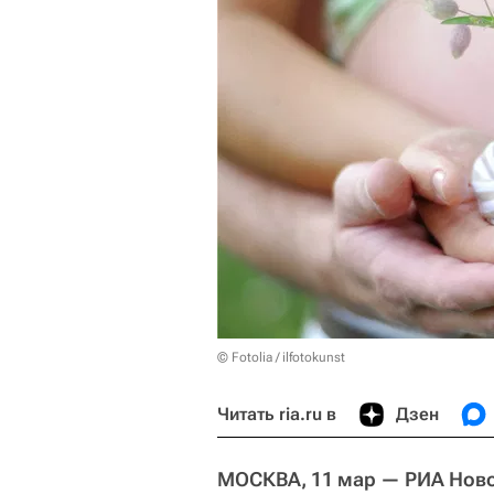
© Fotolia / ilfotokunst
Читать ria.ru в
Дзен
МОСКВА, 11 мар —
РИА Нов