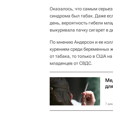
Оказалось, что самым серьез
синдрома был табак. Даже ес
день, вероятность гибели мл
выкуривала пачку сигарет в 
По мнению Андерсон и ее колл
курением среди беременных ж
от табака, то только в США н
младенцев от СВДС.
Ме
дл
7 дек