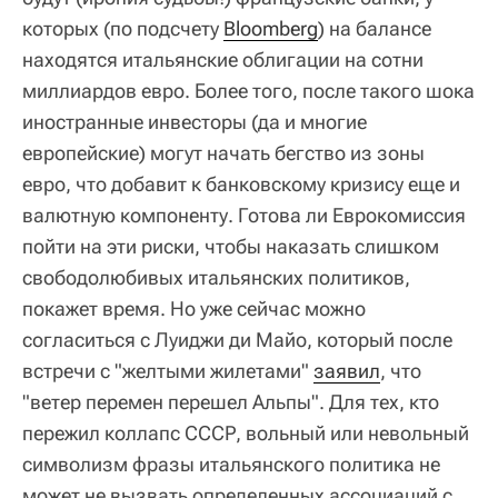
которых (по подсчету
Bloomberg
) на балансе
находятся итальянские облигации на сотни
миллиардов евро. Более того, после такого шока
иностранные инвесторы (да и многие
европейские) могут начать бегство из зоны
евро, что добавит к банковскому кризису еще и
валютную компоненту. Готова ли Еврокомиссия
пойти на эти риски, чтобы наказать слишком
свободолюбивых итальянских политиков,
покажет время. Но уже сейчас можно
согласиться с Луиджи ди Майо, который после
встречи с "желтыми жилетами"
заявил
, что
"ветер перемен перешел Альпы". Для тех, кто
пережил коллапс СССР, вольный или невольный
символизм фразы итальянского политика не
может не вызвать определенных ассоциаций с