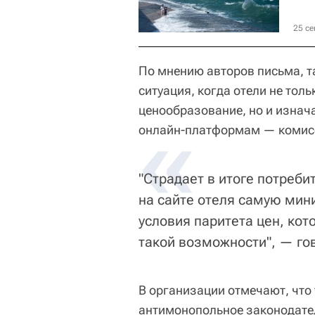
25 се
По мнению авторов письма, 
ситуация, когда отели не тол
ценообразование, но и изна
«
онлайн-платформам — комисс
"Страдает в итоге потреби
на сайте отеля самую мин
условия паритета цен, ко
такой возможности", — го
В организации отмечают, что
антимонопольное законодатель