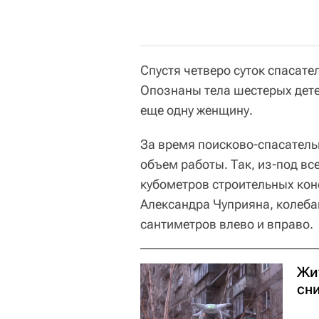
Спустя четверо суток спасате
Опознаны тела шестерых дете
еще одну женщину.
За время поисково-спасател
объем работы. Так, из-под вс
кубометров строительных ко
Александра Чуприяна, колебан
сантиметров влево и вправо.
Жи
сн