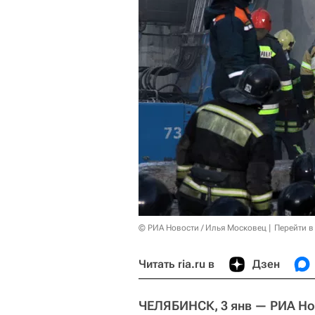
© РИА Новости / Илья Московец
Перейти в
Читать ria.ru в
Дзен
ЧЕЛЯБИНСК, 3 янв — РИА Но