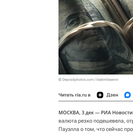
© Depositphotos.com / VadimVasenin
Читать ria.ru в
Дзен
МОСКВА, 3 дек — РИА Новости
валюта резко подешевела, о
Пауэлла о том, что сейчас пр