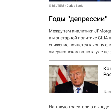
© REUTERS / Carlos Barria
Годы "депрессии"
Между тем аналитики JPMorga
в монетарной политике США п
снижение начнется к концу с
американская валюта уже не с
Ко
Рос
13 но
На такую траекторию выведет