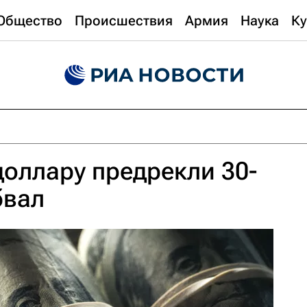
Общество
Происшествия
Армия
Наука
Ку
доллару предрекли 30-
бвал