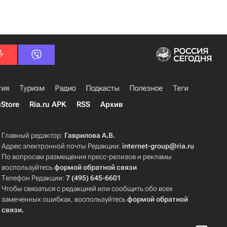
гия
Туризм
Радио
Подкасты
Полезное
Теги
uStore
Ria.ru APK
RSS
Архив
Главный редактор:
Гаврилова А.В.
Адрес электронной почты Редакции:
internet-group@ria.ru
По вопросам размещения пресс-релизов и рекламы
воспользуйтесь
формой обратной связи
Телефон Редакции:
7 (495) 645-6601
Чтобы связаться с редакцией или сообщить обо всех
замеченных ошибках, воспользуйтесь
формой обратной
связи
.