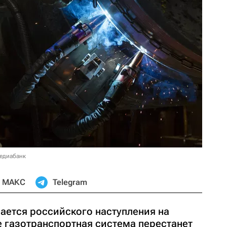
медиабанк
МАКС
Telegram
ется российского наступления на
ее газотранспортная система перестанет