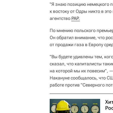
"Я знаю позицию немецкого пр
к востоку от Одры никто в эт
агентство
PAP.
По мнению польского премьера
Он обратил внимание, что ро
от продажи газа в Европу ср
"Вы будете удивлены тем, ког
сказал, что капиталисты таки
на которой мы их повесим", 
Накануне сообщалось, что СШ
работе против "Северного пот
Хи
Ро